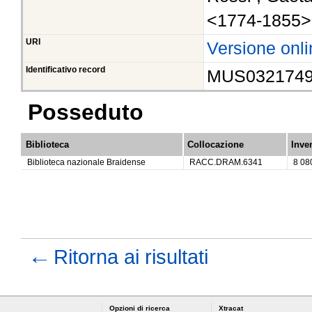
<1774-1855>
URI
Versione onli
Identificativo record
MUS032174
Posseduto
Biblioteca
Collocazione
Inve
Biblioteca nazionale Braidense
RACC.DRAM.6341
8 08
←
Ritorna ai risultati
Opzioni di ricerca
Xtracat