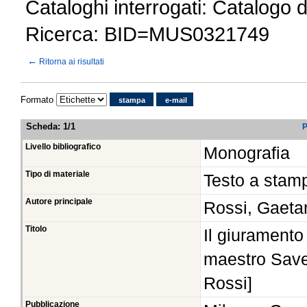
Cataloghi interrogati: Catalogo 
Ricerca: BID=MUS0321749
←
Ritorna ai risultati
Formato
stampa
e-mail
Scheda
:
1/1
P
Livello bibliografico
Monografia
Tipo di materiale
Testo a stam
Autore principale
Rossi, Gaet
Titolo
Il giuramento 
maestro Save
Rossi]
Pubblicazione