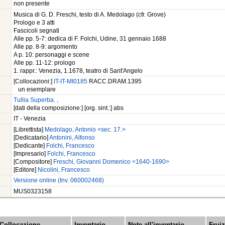
non presente
Musica di G. D. Freschi, testo di A. Medolago (cfr. Grove)
Prologo e 3 atti
Fascicoli segnati
Alle pp. 5-7: dedica di F. Folchi, Udine, 31 gennaio 1688
Alle pp. 8-9: argomento
A p. 10: personaggi e scene
Alle pp. 11-12: prologo
1. rappr.: Venezia, 1.1678, teatro di Sant'Angelo
[Collocazioni:]
IT-IT-MI0185
RACC.DRAM.1395
un esemplare
Tullia Superba. ,
[dati della composizione:] [org. sint.:] abs
IT - Venezia
[Librettista]
Medolago, Antonio <sec. 17.>
[Dedicatario]
Antonini, Alfonso
[Dedicante]
Folchi, Francesco
[Impresario]
Folchi, Francesco
[Compositore]
Freschi, Giovanni Domenico <1640-1690>
[Editore]
Nicolini, Francesco
Versione online (Inv. 060002468)
MUS0323158
Collocazione
Inventario
Note all'inventario
Frui