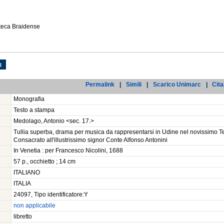
oteca Braidense
l
Permalink
|
Simili
|
Scarico Unimarc
|
Cita
Monografia
Testo a stampa
Medolago, Antonio <sec. 17.>
Tullia superba, drama per musica da rappresentarsi in Udine nel novissimo T
Consacrato all'illustrissimo signor Conte Alfonso Antonini
In Venetia : per Francesco Nicolini, 1688
57 p., occhietto ; 14 cm
ITALIANO
ITALIA
24097, Tipo identificatore:Y
non applicabile
libretto