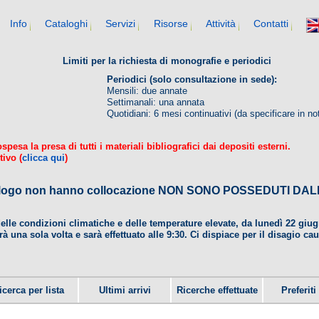
Info
Cataloghi
Servizi
Risorse
Attività
Contatti
Limiti per la richiesta di monografie e periodici
Periodici (solo consultazione in sede):
Mensili: due annate
Settimanali: una annata
Quotidiani: 6 mesi continuativi (da specificare in no
esa la presa di tutti i materiali bibliografici dai depositi esterni.
tivo (
clicca qui
)
 catalogo non hanno collocazione NON SONO POSSEDUTI 
delle condizioni climatiche e delle temperature elevate, da lunedì 22 gi
rà una sola volta e sarà effettuato alle 9:30. Ci dispiace per il disagio ca
icerca per lista
Ultimi arrivi
Ricerche effettuate
Preferiti