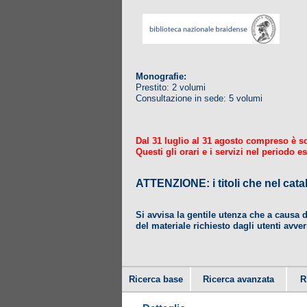
Monografie:
Prestito: 2 volumi
Consultazione in sede: 5 volumi
Dal 31 luglio al 31 agosto compreso è sosp
Questi gli orari e i servizi nel periodo es
ATTENZIONE: i titoli che nel
Si avvisa la gentile utenza che a causa 
del materiale richiesto dagli utenti avver
Ricerca base
Ricerca avanzata
R