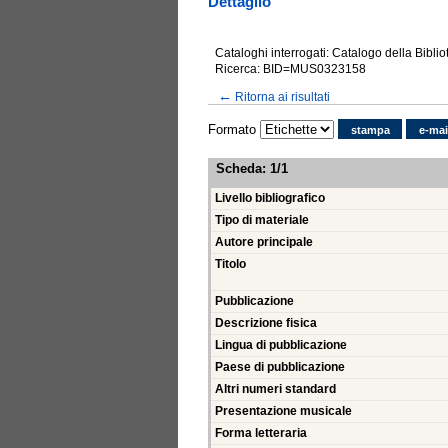
Dettaglio
Cataloghi interrogati: Catalogo della Bibli
Ricerca: BID=MUS0323158
←
Ritorna ai risultati
Formato
stampa
e-mai
Scheda
:
1/1
Livello bibliografico
Tipo di materiale
Autore principale
Titolo
Pubblicazione
Descrizione fisica
Lingua di pubblicazione
Paese di pubblicazione
Altri numeri standard
Presentazione musicale
Forma letteraria