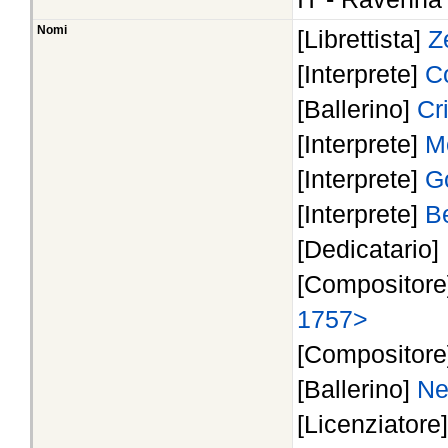
Nomi
[Librettista]
Z
[Interprete]
C
[Ballerino]
Cr
[Interprete]
M
[Interprete]
G
[Interprete]
B
[Dedicatario]
[Compositor
1757>
[Compositor
[Ballerino]
Ne
[Licenziatore