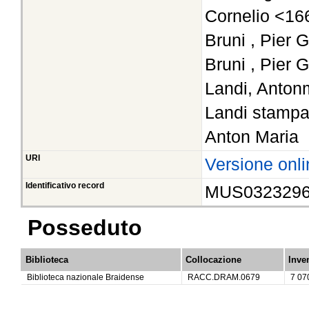
Cornelio <16
Bruni , Pier 
Bruni , Pier 
Landi, Antonm
Landi stampa
Anton Maria
URI
Versione onli
Identificativo record
MUS032329
Posseduto
Biblioteca
Collocazione
Inve
Biblioteca nazionale Braidense
RACC.DRAM.0679
7 07