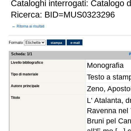
Cataloghi interrogati: Catalogo 
Ricerca: BID=MUS0323296
←
Ritorna ai risultati
Formato
stampa
e-mail
Scheda
:
1/1
P
Livello bibliografico
Monografia
Tipo di materiale
Testo a stam
Autore principale
Zeno, Aposto
Titolo
L' Atalanta, 
Ravenna nel T
Bruni pel Car