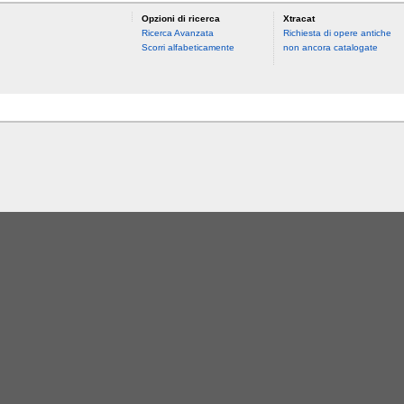
Opzioni di ricerca
Xtracat
Ricerca Avanzata
Richiesta di opere antiche
Scorri alfabeticamente
non ancora catalogate