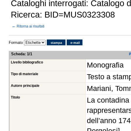
Cataloghi interrogati: Catalogo 
Ricerca: BID=MUS0323308
←
Ritorna ai risultati
Formato
stampa
e-mail
Scheda
:
1/1
P
Livello bibliografico
Monografia
Tipo di materiale
Testo a stam
Autore principale
Mariani, Tom
Titolo
La contadina
rappresentars
dell'anno 174
Pergolesi]