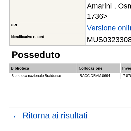
Amarini , Os
1736>
URI
Versione onli
Identificativo record
MUS032330
Posseduto
Biblioteca
Collocazione
Inve
Biblioteca nazionale Braidense
RACC.DRAM.0694
7 07
←
Ritorna ai risultati