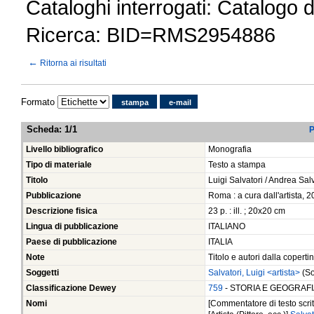
Cataloghi interrogati: Catalogo 
Ricerca: BID=RMS2954886
←
Ritorna ai risultati
Formato
stampa
e-mail
Scheda
:
1/1
P
Livello bibliografico
Monografia
Tipo di materiale
Testo a stampa
Titolo
Luigi Salvatori / Andrea Sal
Pubblicazione
Roma : a cura dall'artista, 
Descrizione fisica
23 p. : ill. ; 20x20 cm
Lingua di pubblicazione
ITALIANO
Paese di pubblicazione
ITALIA
Note
Titolo e autori dalla coperti
Soggetti
Salvatori, Luigi <artista>
(So
Classificazione Dewey
759
- STORIA E GEOGRAFIA
Nomi
[Commentatore di testo scrit