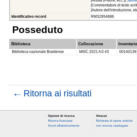
[Artista (Pittore, ecc.)]
Salvat
[Commentatore di testo scrit
[Autore dell'introduzione, et
Identificativo record
RMS2954886
Posseduto
Biblioteca
Collocazione
Inventari
Biblioteca nazionale Braidense
MISC.2021 A 0 43
00140139
←
Ritorna ai risultati
Opzioni di ricerca
Xtracat
Ricerca Avanzata
Richiesta di opere antiche
Scorri alfabeticamente
non ancora catalogate